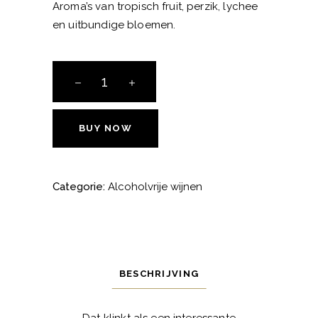
Aroma’s van tropisch fruit, perzik, lychee
en uitbundige bloemen.
Pierre
Zero
chardonnay
aantal
BUY NOW
Categorie:
Alcoholvrije wijnen
BESCHRIJVING
Dat klinkt als een interessante