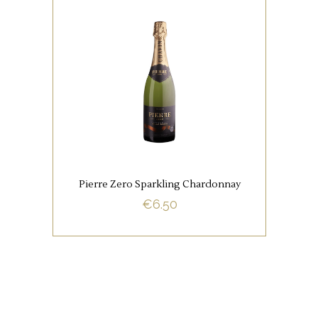
ALCOHOLVRIJE WIJNEN
De wijn heeft een delicate
mousse en subtiele aroma’s van
tropisch fruit, perzik, lychee en
bloemen
Pierre Zero Sparkling Chardonnay
BUY NOW
€
6.50