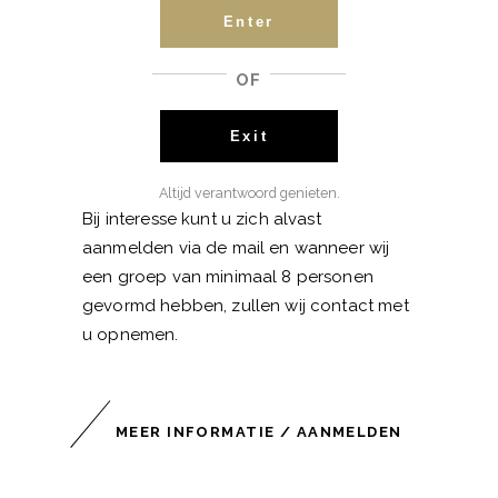
50 wijnen
Enter
Bij minimale deelname van 8 personen
kan de cursus van start gaan. De
OF
cursusavond zal in overleg bepaald
worden. De cursus bestaat uit zes
Exit
bijeenkomsten van elk 2 uur, bij ons in de
zaak. Cursusgeld bedraagt € 225,- p.p.
Altijd verantwoord genieten.
Bij interesse kunt u zich alvast
aanmelden via de mail en wanneer wij
een groep van minimaal 8 personen
gevormd hebben, zullen wij contact met
u opnemen.
MEER INFORMATIE / AANMELDEN