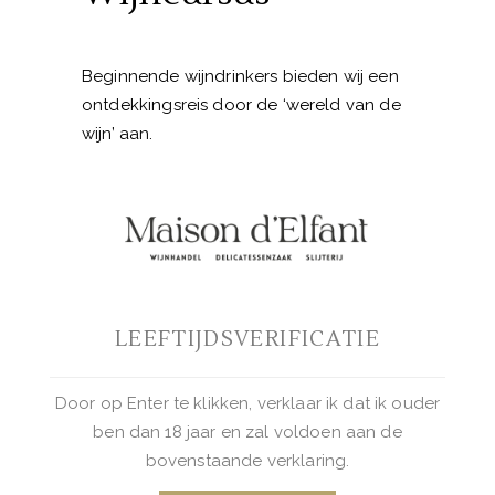
Beginnende wijndrinkers bieden wij een
ontdekkingsreis door de ‘wereld van de
wijn’ aan.
Tijdens deze Basis Wijncursus, laten wij
de cursisten kennismaken met:
– de verschillende druivensoorten en
hun eigenschappen
– de verschillende wijnlanden en
gebieden
LEEFTIJDSVERIFICATIE
– het openen en serveren van wijn
– wijn/spijs combinaties
Door op Enter te klikken, verklaar ik dat ik ouder
– het aankopen en bewaren van wijn
ben dan 18 jaar en zal voldoen aan de
– het ruiken
bovenstaande verklaring.
– proeven en beoordelen van ongeveer