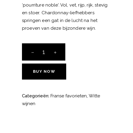
‘pourriture noble’. Vol, vet, rijp, rijk, stevig
en stoer. Chardonnay-liefhebbers
springen een gat in de lucht na het
proeven van deze bijzondere wijn.
Jeff
Carrel
Morillon
Blanc
BUY NOW
aantal
Categorieën:
Franse favorieten
,
Witte
wijnen