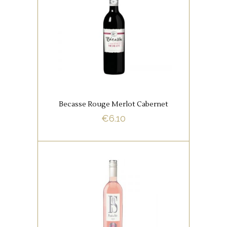
FRANSE FAVORIETEN
Deze rode wijn heeft een
bouquet van cassis en zwarte
bessen is mondvullend en
fluweelzacht.
Becasse Rouge Merlot Cabernet
BUY NOW
€
6.10
,
FRANSE FAVORIETEN
ROSE
FAVORIETEN
Fruitige geur van veel rood fruit