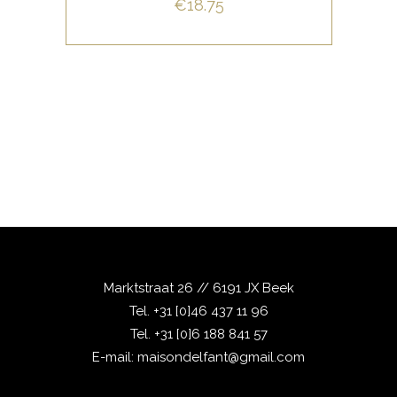
€
18.75
BUY NOW
Marktstraat 26 // 6191 JX Beek
Tel.
+31 [0]46 437 11 96
Tel.
+31 [0]6 188 841 57
E-mail:
maisondelfant@gmail.com