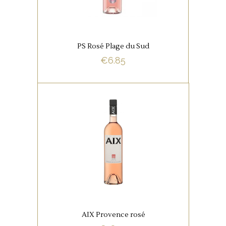
iets kruidigheid.
PS Rosé Plage du Sud
BUY NOW
€
6.85
,
FRANSE FAVORIETEN
ROSE
FAVORIETEN
Echte wijnliefhebbers zijn
helemaal weg van de
indrukwekkende smaak van AIX
wijn. Het wordt niet voor niets
ieder jaar weer tot een van de
AIX Provence rosé
lekkerste roséwijnen verkozen.