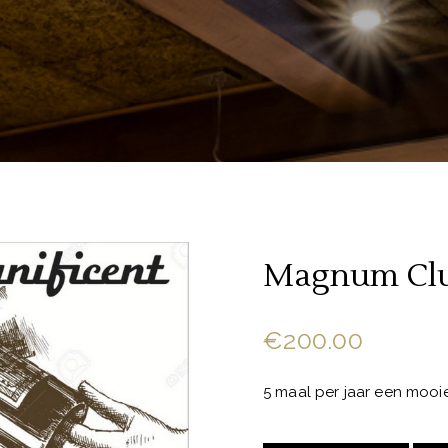
Magnum Cl
€
200.00
5 maal per jaar een moo