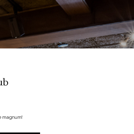
ub
ie magnum!