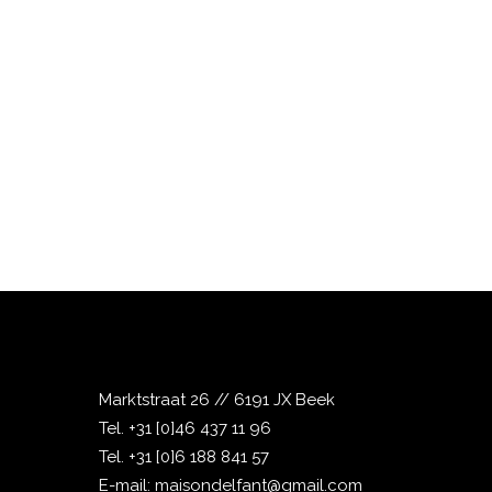
Marktstraat 26 // 6191 JX Beek
Tel.
+31 [0]46 437 11 96
Tel.
+31 [0]6 188 841 57
E-mail:
maisondelfant@gmail.com