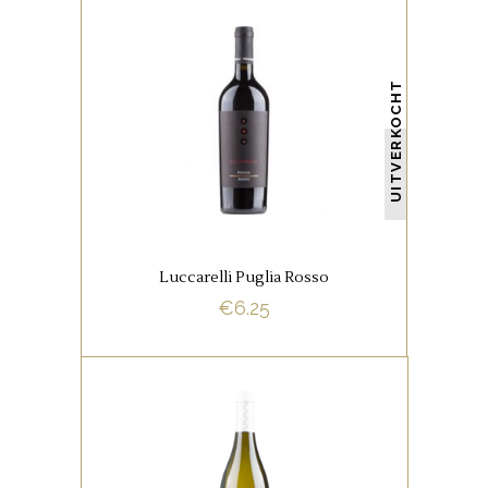
,
ITALIAANSE FAVORIETEN
RODE WIJNEN
UITVERKOCHT
Een heerlijke wijn met een volle
body, zachte tannine en goed
in balans.
Luccarelli Puglia Rosso
€
6.25
BUY NOW
,
ITALIAANSE FAVORIETEN
WITTE WIJNEN