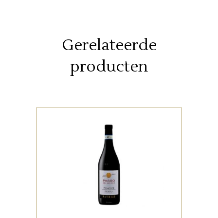
Gerelateerde
producten
,
ITALIAANSE FAVORIETEN
RODE WIJNEN
In de neus een intens bouquet,
met geuren van viooltjes en
primula, die doen denken aan
de lente.