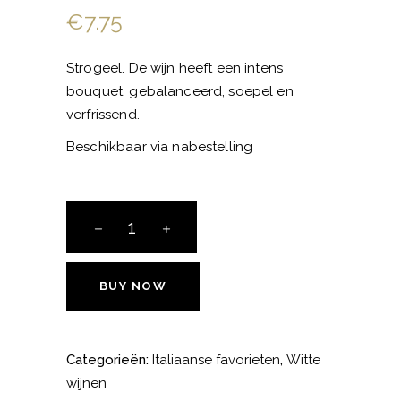
€
7.75
Strogeel. De wijn heeft een intens
bouquet, gebalanceerd, soepel en
verfrissend.
Beschikbaar via nabestelling
Miopasso
Pinot
Grigio
aantal
BUY NOW
Categorieën:
Italiaanse favorieten
,
Witte
wijnen