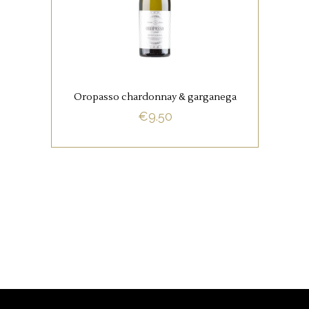
Deze wijn is heerlijk bij pasta,
risotto, soep, vis,
schaalvruchten, wit vlees en
gerijpte kazen.
Oropasso chardonnay & garganega
€
9.50
BUY NOW