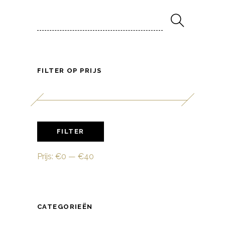
Search
for:
FILTER OP PRIJS
Min.
Max.
FILTER
prijs
prijs
Prijs:
€0
—
€40
CATEGORIEËN