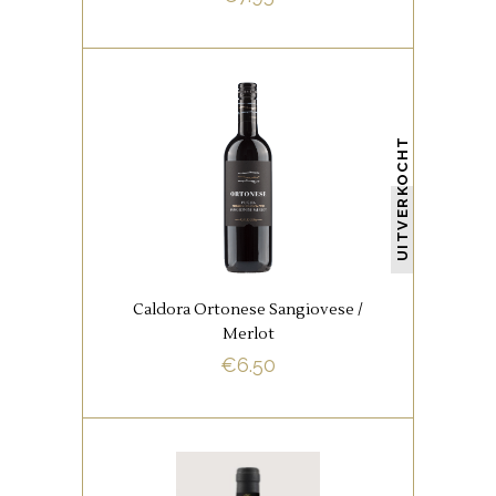
BUY NOW
,
ITALIAANSE FAVORIETEN
UITVERKOCHT
RODE WIJNEN
Diep robijnrood. Intense smaak
Caldora Ortonese Sangiovese /
Merlot
BUY NOW
€
6.50
,
ITALIAANSE FAVORIETEN