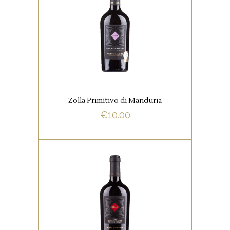
RODE WIJNEN
Een fluweelachtige textuur met
een zwoel karakter.
Zolla Primitivo di Manduria
BUY NOW
€
10.00
,
ITALIAANSE FAVORIETEN
RODE WIJNEN
Een volle body met rijke
fluweelachtige tannines, en