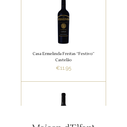
,
PORTUGESE FAVORIETEN
RODE WIJNEN
Intense aroma’s van frambozen,
zwarte bessen, bramen, hout,
vanille, chocolade. Het
mondgevoel is rond en zacht
Casa Ermelinda Freitas “Festivo”
met tonen van specerijen en
Castelão
hout.
€
11.95
BUY NOW
,
PORTUGESE FAVORIETEN
RODE WIJNEN
Donkere fruit, fruitig, sappige,