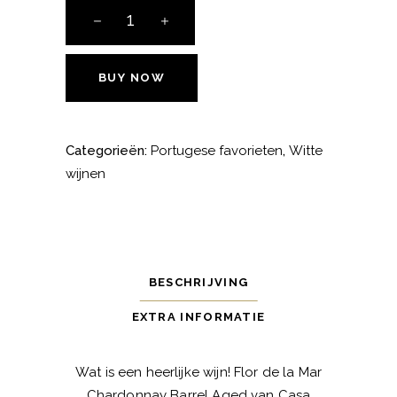
Casa
Ermelinda
Flor
de
BUY NOW
la
Mar
Chardonnay
Categorieën:
Portugese favorieten
,
Witte
Barrel
wijnen
Aged
aantal
BESCHRIJVING
EXTRA INFORMATIE
Wat is een heerlijke wijn! Flor de la Mar
Chardonnay Barrel Aged van Casa