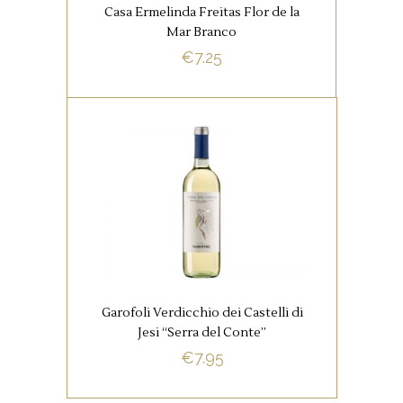
Casa Ermelinda Freitas Flor de la
Mar Branco
BUY NOW
€
7.25
,
ITALIAANSE FAVORIETEN
WITTE WIJNEN
Je hoort de zee ruisen en
geniet van gebakken
sardientjes!
Garofoli Verdicchio dei Castelli di
Jesi “Serra del Conte”
€
7.95
BUY NOW