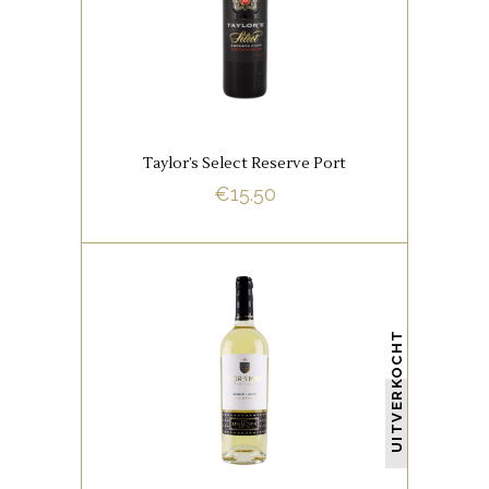
Een schoolvoorbeeld van een
uiterst geslaagde rode wijn uit
Portugal.
Taylor’s Select Reserve Port
BUY NOW
€
15.50
PORTUGESE FAVORIETEN
UITVERKOCHT
Deze Portugese witte wijn heeft
een licht groene kleur. In de
neus tonen van tropisch fruit,
citrus en een lichte houttoon.