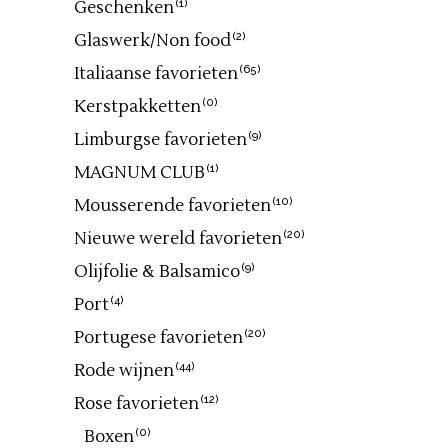
Geschenken
(1)
Glaswerk/Non food
(2)
Italiaanse favorieten
(65)
Kerstpakketten
(0)
Limburgse favorieten
(9)
MAGNUM CLUB
(1)
Mousserende favorieten
(10)
Nieuwe wereld favorieten
(20)
Olijfolie & Balsamico
(9)
Port
(4)
Portugese favorieten
(20)
Rode wijnen
(44)
Rose favorieten
(12)
Boxen
(0)