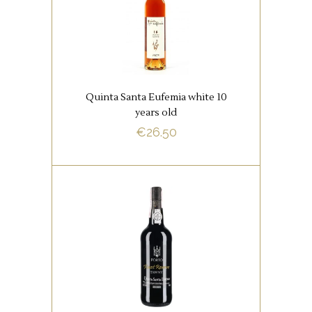
Bijzondere aroma’s van
sinaasappel, honing, karamel,
vijgen, noten, citrus, charmant,
zachte tannines, lange afdronk.
Quinta Santa Eufemia white 10
years old
€
26.50
BUY NOW
,
PORT
PORTUGESE
FAVORIETEN
Deze intens rijpe, zachte,
bijzonder aangename rode
Port wordt gemaakt van een