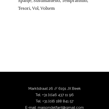
Spanje
Susumaniello
Temprannilo
Tesori
Vol
Volxem
Marktstraat 26 // 6191 JX Beek
Tel.
+31 [0]46 437 11 96
Tel.
+31 [0]6 188 841 57
E-mail:
maisondelfant@gmail.com