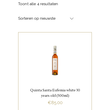
Gesorteerd
Toont alle 4 resultaten
op
Sorteren op nieuwste
nieuwste
,
PORT
PORTUGESE
FAVORIETEN
Het is een buitengewoon
mooie Port, gezien zijn
complexiteit. Je ruikt en proeft
gedroogde fruit, amandel,
Quinta Santa Eufemia white 30
koffie, karamel en nog veel
years old (500ml)
meer.
€
85.00
BUY NOW