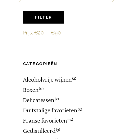
Min.
Max.
FILTER
prijs
prijs
Prijs:
€20
—
€90
CATEGORIEËN
Alcoholvrije wijnen
(2)
Boxen
(0)
Delicatessen
(2)
Duitstalige favorieten
(5)
Franse favorieten
(31)
Gedistilleerd
(3)