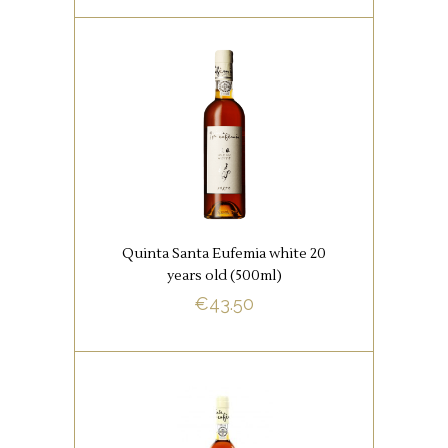
,
PORT
PORTUGESE
FAVORIETEN
Tonen van karamel, kaneel,
caké, gekarameliseerde appel,
marsepein, abrikoos,
sinaasappel en ook fijn bij
Quinta Santa Eufemia white 20
kazen die hoog op smaak zijn.
years old (500ml)
€
43.50
BUY NOW
,
PORT
PORTUGESE
FAVORIETEN