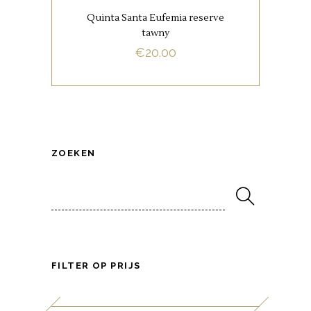
traditionele combinatie van
Quinta Santa Eufemia reserve
Touriga Nacional (30%), Touriga
tawny
Franca (30%), Tinta Roriz (20%),
€
20.00
Tinta Barroca (10%) en Tinta
BUY NOW
Amarela (10%) druiven.
ZOEKEN
Search
for:
FILTER OP PRIJS