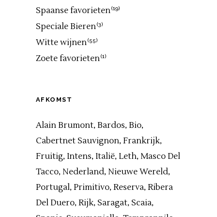
Spaanse favorieten
(19)
Speciale Bieren
(3)
Witte wijnen
(55)
Zoete favorieten
(1)
AFKOMST
Alain Brumont
Bardos
Bio
Cabertnet Sauvignon
Frankrijk
Fruitig
Intens
Italië
Leth
Masco Del
Tacco
Nederland
Nieuwe Wereld
Portugal
Primitivo
Reserva
Ribera
Del Duero
Rijk
Saragat
Scaia