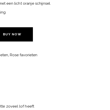
et een licht oranje schijnsel.
ling
BUY NOW
ieten
,
Rose favorieten
te zoveel lof heeft