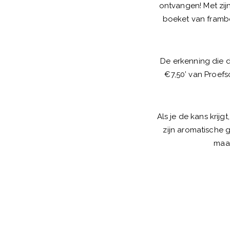
ontvangen! Met zij
boeket van frambo
De erkenning die d
€7,50’ van Proefs
Als je de kans krijg
zijn aromatische g
maar