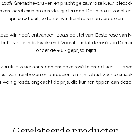
n 100% Grenache-druiven en prachtige zalmroze kleur, biedt d
zen, aardbeien en een vleugje kruiden. De smaak is zacht 
opnieuw heerlijke tonen van frambozen en aardbeien.
eze wijn heeft ontvangen, zoals de titel van ‘Beste rosé van
chrift, is zeer indrukwekkend. Vooral omdat de rosé van Dom
onder de €6,- geprijsd blijft!
t, zou ik je zeker aanraden om deze rosé te ontdekken. Hij is we
eur van frambozen en aardbeien, en zijn subtiel zachte smaak. E
 weinig rosés, ongeacht de prijs, die kunnen tippen aan deze 
Gerelateerde producten