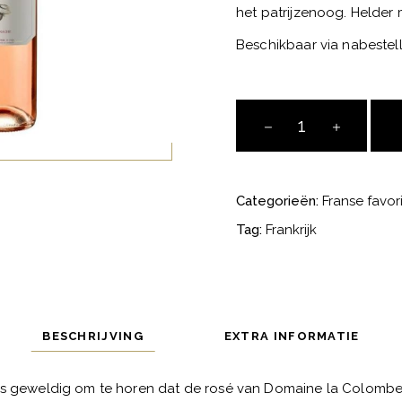
het patrijzenoog. Helder m
Beschikbaar via nabestel
Domaine
la
Colombette
Grenache
Categorieën:
Franse favor
Rosé
aantal
Tag:
Frankrijk
BESCHRIJVING
EXTRA INFORMATIE
is geweldig om te horen dat de rosé van Domaine la Colombet