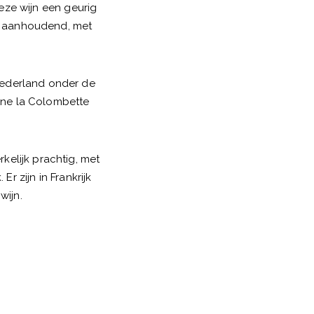
eze wijn een geurig
en aanhoudend, met
 Nederland onder de
aine la Colombette
rkelijk prachtig, met
r zijn in Frankrijk
wijn.