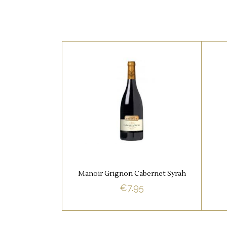
,
FRANSE FAVORIETEN
RODE WIJNEN
Manoir Grignon Cabernet
Syrah, is verbazingwekkend
v
zwoel en zalvend rond met
specerijen, pruim, vanille.
Deze wijn is opvallend
ci
Manoir Grignon Cabernet Syrah
breed van smaak.
€
7.95
BUY NOW