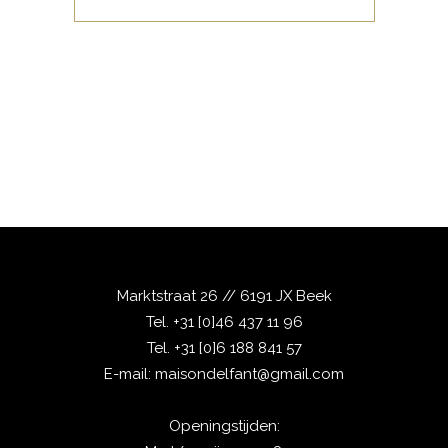
zonovergoten terras. Bellissimo!
Marktstraat 26 // 6191 JX Beek
Tel.
+31 [0]46 437 11 96
Tel.
+31 [0]6 188 841 57
E-mail:
maisondelfant@gmail.com
Openingstijden: