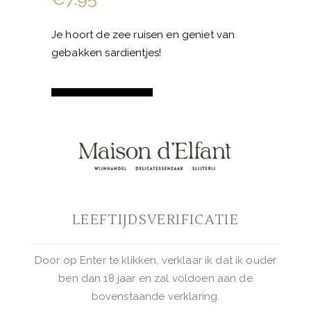
Je hoort de zee ruisen en geniet van
gebakken sardientjes!
Garofoli
Verdicchio
dei
Castelli
BUY NOW
di
Jesi
"Serra
Categorieën:
Italiaanse favorieten
,
Witte
LEEFTIJDSVERIFICATIE
del
wijnen
Conte"
Tag:
Italië
aantal
Door op Enter te klikken, verklaar ik dat ik ouder
ben dan 18 jaar en zal voldoen aan de
bovenstaande verklaring.