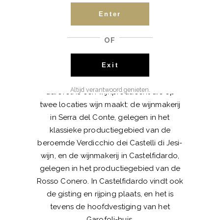
Enter
BESCHRIJVING
EXTRA INFORMATIE
OF
Exit
Altijd verantwoord genieten.
Garofoli is een wijnproducent die op
twee locaties wijn maakt: de wijnmakerij
in Serra del Conte, gelegen in het
klassieke productiegebied van de
beroemde Verdicchio dei Castelli di Jesi-
wijn, en de wijnmakerij in Castelfidardo,
gelegen in het productiegebied van de
Rosso Conero. In Castelfidardo vindt ook
de gisting en rijping plaats, en het is
tevens de hoofdvestiging van het
Garofoli-huis.