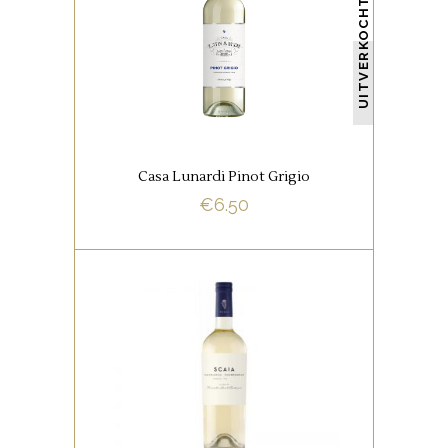
UITVERKOCHT
De Casa Lunardi Pinot Grigio is
een volle, fruitige, varieteit wijn
met opvallende citrusgeuren
van grapefruit en aangename
kruidige tonen van salie.
Casa Lunardi Pinot Grigio
BUY NOW
€
6.50
,
ITALIAANSE FAVORIETEN
WITTE WIJNEN
Topper! Blend van Garganega
en Chardonnay. De wijn geurt
en smaakt intens en complex