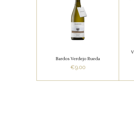
WITTE WIJNEN
Bardos Verdejo Rueda,
P
d
We ruiken direct geuren van
V
Bardos Verdejo Rueda
ananas en passie vruchten.
€
9.00
Bij het inschenken zien we
een heldere kleur met
w
groene schittering.
BUY NOW