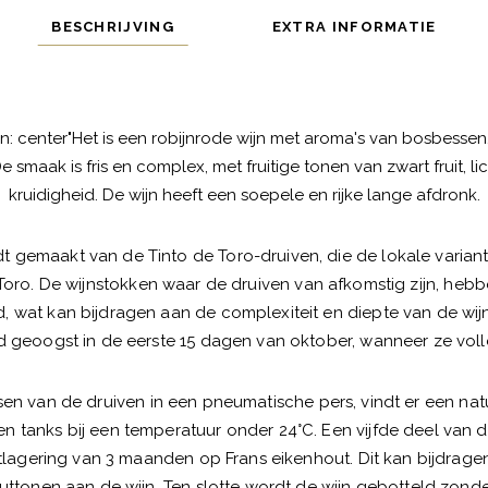
BESCHRIJVING
EXTRA INFORMATIE
ign: center"Het is een robijnrode wijn met aroma's van bosbessen
e smaak is fris en complex, met fruitige tonen van zwart fruit, l
kruidigheid. De wijn heeft een soepele en rijke lange afdronk.
t gemaakt van de Tinto de Toro-druiven, die de lokale variant
Toro. De wijnstokken waar de druiven van afkomstig zijn, hebb
, wat kan bijdragen aan de complexiteit en diepte van de wi
 geoogst in de eerste 15 dagen van oktober, wanneer ze volledi
en van de druiven in een pneumatische pers, vindt er een natu
en tanks bij een temperatuur onder 24°C. Een vijfde deel van 
lagering van 3 maanden op Frans eikenhout. Dit kan bijdrag
uttonen aan de wijn. Ten slotte wordt de wijn gebotteld zonder