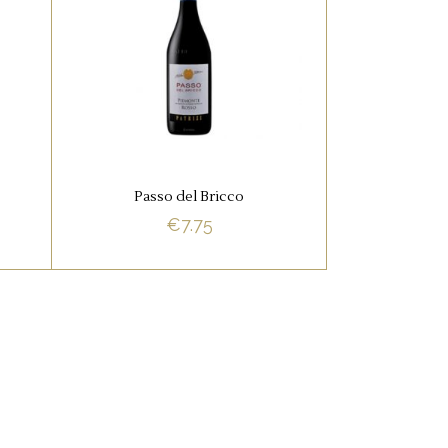
RODE WIJNEN
nen
In de neus een intens
ch
bouquet, met geuren van
viooltjes en primula, die
doen denken aan de lente.
Passo del Bricco
€
7.75
BUY NOW