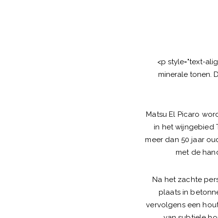
<p style="text-al
minerale tonen. D
Matsu El Picaro word
in het wijngebied 
meer dan 50 jaar oud
met de hand
Na het zachte pers
plaats in betonn
vervolgens een hout
van subtiele ho