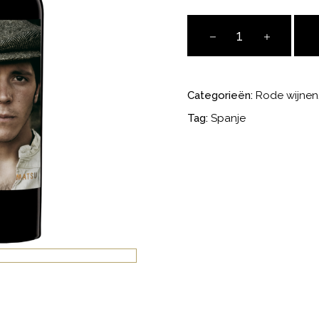
Matsu
el
Picaro
aantal
Categorieën:
Rode wijnen
Tag:
Spanje