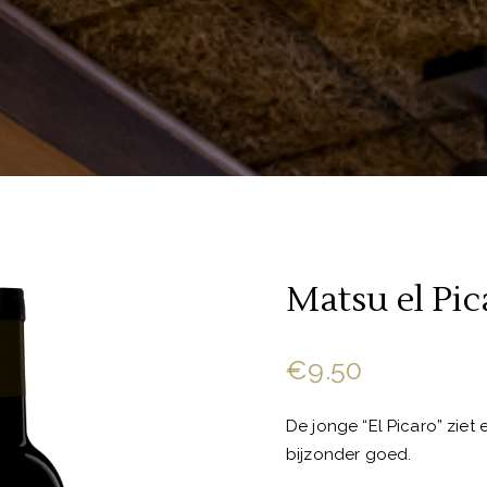
Matsu el Pic
€
9.50
De jonge “El Picaro” ziet 
bijzonder goed.