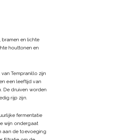
, bramen en lichte
ichte houttonen en
 van Tempranillo zijn
en een leeftijd van
jn. De druiven worden
g rijp zijn.
urlijke fermentatie
de wijn ondergaat
en aan de toevoeging
 filtratie om de