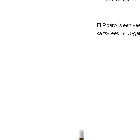
El Picaro is een v
kalfsvlees, BBQ-ge
,
SPAANSE FAVORIETEN