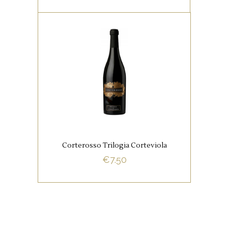
,
ITALIAANSE FAVORIETEN
RODE WIJNEN
Onze all time favourite!
Liefhebbers van een klassiek
glas Italiaans kunnen met deze
wijn betaalbaar hun hart
ophalen.
Corterosso Trilogia Corteviola
€
7.50
BUY NOW