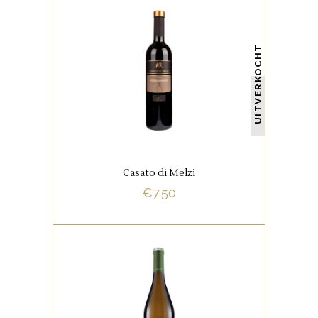
,
ITALIAANSE FAVORIETEN
RODE WIJNEN
UITVERKOCHT
Negroamaro – Puglia – Italia,
donker van kleur.Donker van
kleur, bramen, kersen, vanille en
thijm. Gerijpt, zwoel, veel sap.
Casato di Melzi
€
7.50
BUY NOW
,
ITALIAANSE FAVORIETEN
WITTE WIJNEN