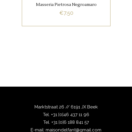
Masseria Pietrosa Negroamaro
€
7.50
BUY NOW
Marktstraat 26 // 6191 JX Beek
Tel.
+31 [0]46 437 11 96
Tel.
+31 [0]6 188 841 57
E-mail:
maisondelfant@gmail.com