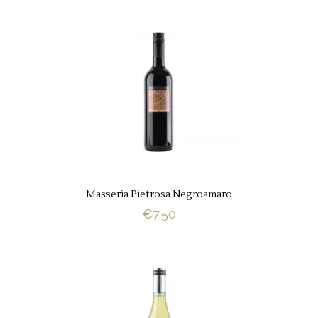
,
ITALIAANSE FAVORIETEN
RODE WIJNEN
De wijn heeft een intens aroma
van klein rood en zwart fruit,
specerijen en tijm. De aanzet is
vol, gevolgd door een lange,
zwoele afdronk.
Masseria Pietrosa Negroamaro
€
7.50
BUY NOW
,
ITALIAANSE FAVORIETEN
WITTE WIJNEN