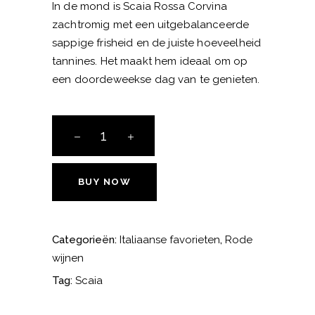
In de mond is Scaia Rossa Corvina
zachtromig met een uitgebalanceerde
sappige frisheid en de juiste hoeveelheid
tannines. Het maakt hem ideaal om op
een doordeweekse dag van te genieten.
Tenuta
San
Antonia
Scaia
BUY NOW
rossa
aantal
Categorieën:
Italiaanse favorieten
,
Rode
wijnen
Tag:
Scaia