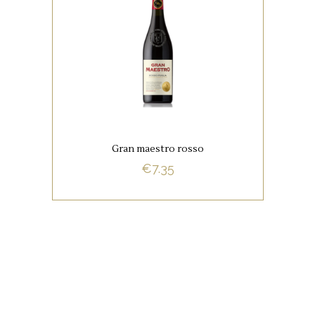
RODE WIJNEN
Deze Gran Maestro is gemaakt
van Sangiovese en Primitivo
druiven. De druiven komen uit
Salento in de regio Puglia.
Gran maestro rosso
€
7.35
BUY NOW