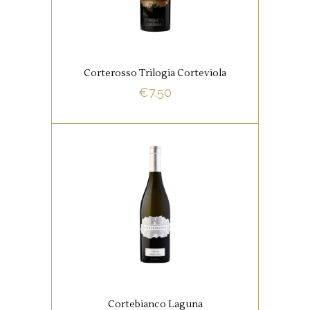
Liefhebbers van een klassiek
glas Italiaans kunnen met deze
wijn betaalbaar hun hart
ophalen.
Corterosso Trilogia Corteviola
€
7.50
BUY NOW
,
ITALIAANSE FAVORIETEN
WITTE WIJNEN
Een fleurige uitgebalanceerde
blend van de klassieke
Siciliaanse Grillo, Chardonnay
en Grecanico.
Cortebianco Laguna