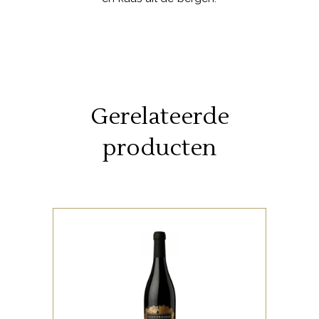
Gerelateerde
producten
,
ITALIAANSE FAVORIETEN
RODE WIJNEN
Onze all time favourite!