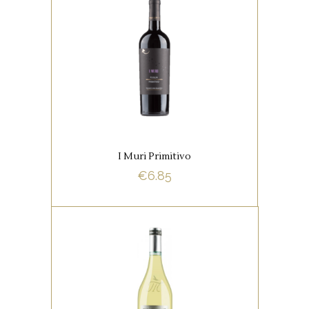
,
ITALIAANSE FAVORIETEN
RODE WIJNEN
Deze wijn heeft een volle body
met zachte tannines. In de
smaak tonen van kersen,
bessen, bramen en kruiden.
I Muri Primitivo
€
6.85
BUY NOW
,
ITALIAANSE FAVORIETEN
WITTE WIJNEN
De wijn heeft een heerlijk