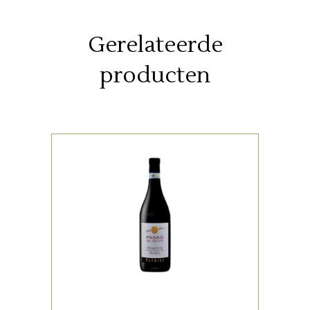
Gerelateerde
producten
,
ITALIAANSE FAVORIETEN
RODE WIJNEN
In de neus een intens bouquet,
met geuren van viooltjes en
primula, die doen denken aan
de lente.