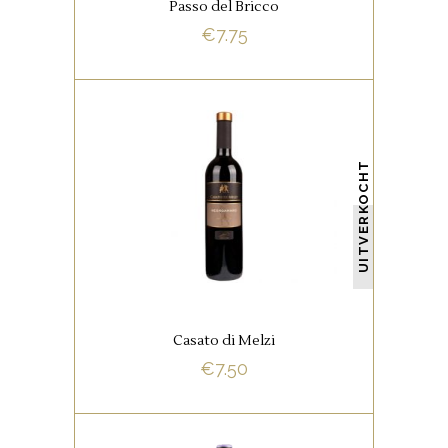
Passo del Bricco
€
7.75
BUY NOW
,
ITALIAANSE FAVORIETEN
RODE WIJNEN
UITVERKOCHT
Negroamaro – Puglia – Italia,
donker van kleur.Donker van
kleur, bramen, kersen, vanille en
thijm. Gerijpt, zwoel, veel sap.
Casato di Melzi
€
7.50
BUY NOW