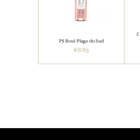
Fruitige geur van veel rood
M
fruit iets kruidigheid.
C
PS Rosé Plage du Sud
BUY NOW
€
6.85