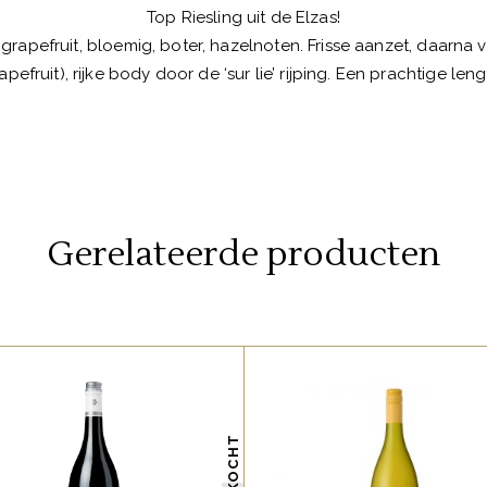
Top Riesling uit de Elzas!
 grapefruit, bloemig, boter, hazelnoten. Frisse aanzet, daarna vee
apefruit), rijke body door de ‘sur lie’ rijping. Een prachtige leng
Gerelateerde producten
,
FRANSE FAVORIETEN
FRANSE FAVORIETEN
WITTE WIJNEN
Heerlijk monocépage wijn