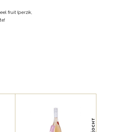
l fruit (perzik,
te!
,
FRANSE FAVORIETEN
ROSE FAVORIETEN