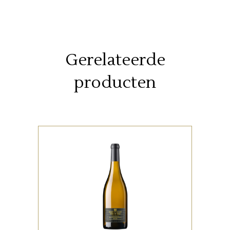
Gerelateerde
producten
,
SPAANSE FAVORIETEN
WITTE WIJNEN
Complex en krachtig met
kweepeer, limoen, honing ,
kruiden en amandel!