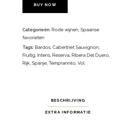
del
BUY NOW
Duero
aantal
Categorieën:
Rode wijnen
,
Spaanse
favorieten
Tags:
Bardos
,
Cabertnet Sauvignon
,
Fruitig
,
Intens
,
Reserva
,
Ribera Del Duero
,
Rijk
,
Spanje
,
Temprannilo
,
Vol
BESCHRIJVING
EXTRA INFORMATIE