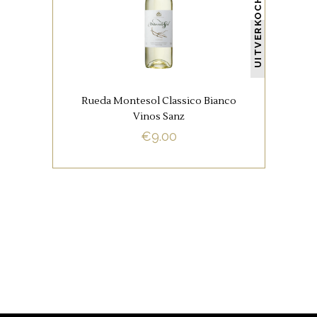
UITVERKOCHT
Rueda is de laatste 10 jaar
onbetwist de leider geworden
als het gaat om moderne, frisse
en fruitige wijnen. Zo frisvol, rijk,
stuivend en dorstlessend!
Rueda Montesol Classico Bianco
Vinos Sanz
BUY NOW
€
9.00