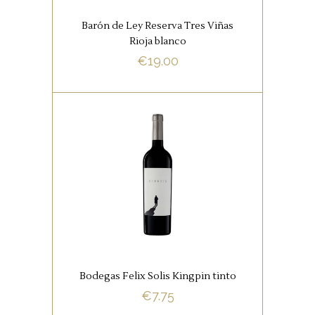
Barón de Ley Reserva Tres Viñas
Rioja blanco
€
19.00
BUY NOW
,
RODE WIJNEN
SPAANSE
FAVORIETEN
Kingpin Tempranillo, een
heerlijk glas wijn en voor veel
gelegenheden perfect
geschikt.
Bodegas Felix Solis Kingpin tinto
€
7.75
BUY NOW