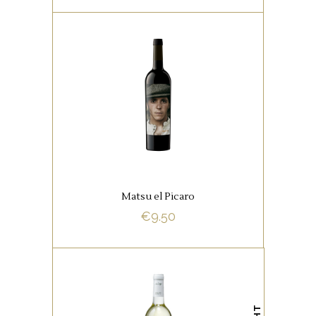
,
RODE WIJNEN
SPAANSE
FAVORIETEN
De jonge “El Picaro” ziet er niet
alleen ‘cool’ uit maar smaakt
ook bijzonder goed.
Matsu el Picaro
€
9.50
BUY NOW
SPAANSE FAVORIETEN