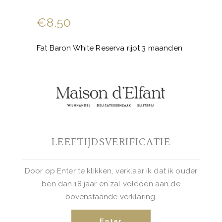
€
8.50
Fat Baron White Reserva rijpt 3 maanden
in Frans en Amerikaans eiken vaten. Een
romige zachte witte wijn met perzik,
appel en rijpe peer in de geur, de smaak
is fruitig met een vleugje vanille.
Fat
LEEFTIJDSVERIFICATIE
Baron
White
Reserva
Door op Enter te klikken, verklaar ik dat ik ouder
BUY NOW
aantal
ben dan 18 jaar en zal voldoen aan de
bovenstaande verklaring.
Categorieën:
Portugese favorieten
,
Witte
Enter