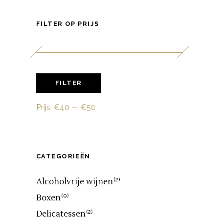
FILTER OP PRIJS
Min.
Max.
FILTER
prijs
prijs
Prijs:
€40
—
€50
CATEGORIEËN
Alcoholvrije wijnen
(2)
Boxen
(0)
Delicatessen
(2)