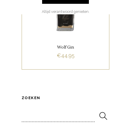
GEDISTILLEERD
Altijd verantwoord genieten.
BUY NOW
Wolf Gin
€
44.95
ZOEKEN
Search
for: