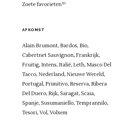
Zoete favorieten
(1)
AFKOMST
Alain Brumont
Bardos
Bio
Cabertnet Sauvignon
Frankrijk
Fruitig
Intens
Italië
Leth
Masco Del
Tacco
Nederland
Nieuwe Wereld
Portugal
Primitivo
Reserva
Ribera
Del Duero
Rijk
Saragat
Scaia
Spanje
Susumaniello
Temprannilo
Tesori
Vol
Volxem