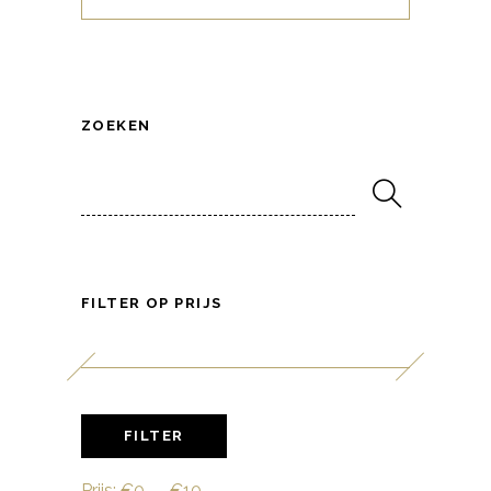
ZOEKEN
Search
for:
FILTER OP PRIJS
Min.
Max.
FILTER
prijs
prijs
Prijs:
€0
—
€10