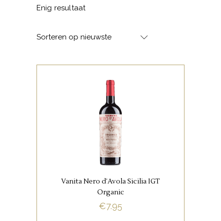
Enig resultaat
Sorteren op nieuwste
,
ITALIAANSE FAVORIETEN
RODE WIJNEN
Zwart fruit, kruidig met hints
van eucalyptus en tonen van
eikenhout.
Vanita Nero d’Avola Sicilia IGT
Organic
€
7.95
BUY NOW