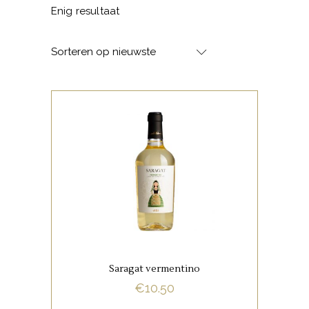
Enig resultaat
Sorteren op nieuwste
,
ITALIAANSE FAVORIETEN
WITTE WIJNEN
Lichtgele kleur met groene
reflecties. Aroma’s van
rozemarijn, lychee en
vlierbloesem.
Saragat vermentino
€
10.50
BUY NOW