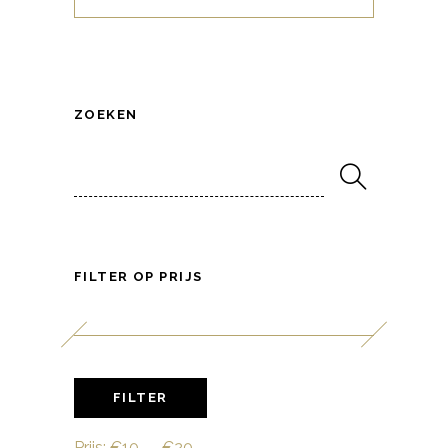
ZOEKEN
Search
for:
FILTER OP PRIJS
Min.
Max.
FILTER
prijs
prijs
Prijs:
€10
—
€20