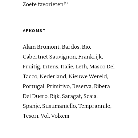
Zoete favorieten
(1)
AFKOMST
Alain Brumont
Bardos
Bio
Cabertnet Sauvignon
Frankrijk
Fruitig
Intens
Italië
Leth
Masco Del
Tacco
Nederland
Nieuwe Wereld
Portugal
Primitivo
Reserva
Ribera
Del Duero
Rijk
Saragat
Scaia
Spanje
Susumaniello
Temprannilo
Tesori
Vol
Volxem