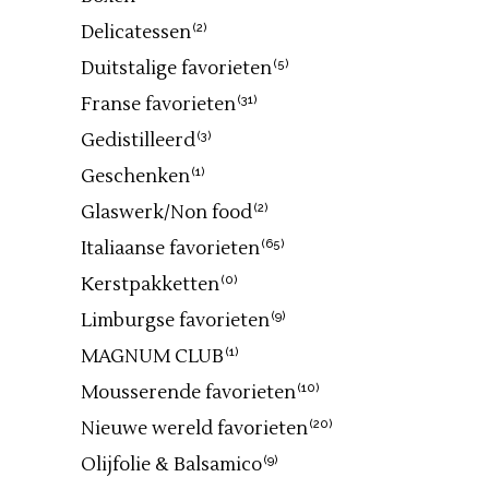
Delicatessen
(2)
Duitstalige favorieten
(5)
Franse favorieten
(31)
Gedistilleerd
(3)
Geschenken
(1)
Glaswerk/Non food
(2)
Italiaanse favorieten
(65)
Kerstpakketten
(0)
Limburgse favorieten
(9)
MAGNUM CLUB
(1)
Mousserende favorieten
(10)
Nieuwe wereld favorieten
(20)
Olijfolie & Balsamico
(9)