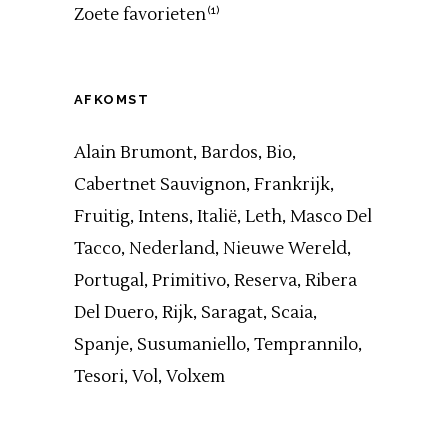
Zoete favorieten
(1)
AFKOMST
Alain Brumont
Bardos
Bio
Cabertnet Sauvignon
Frankrijk
Fruitig
Intens
Italië
Leth
Masco Del
Tacco
Nederland
Nieuwe Wereld
Portugal
Primitivo
Reserva
Ribera
Del Duero
Rijk
Saragat
Scaia
Spanje
Susumaniello
Temprannilo
Tesori
Vol
Volxem