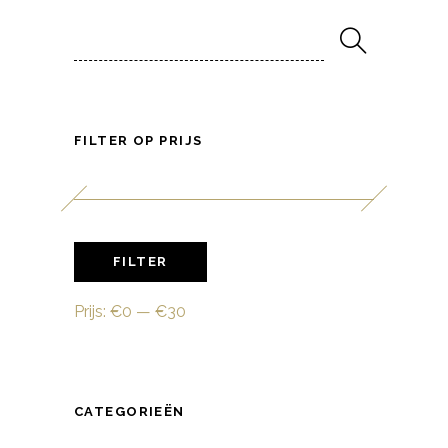
Search
for:
FILTER OP PRIJS
Min.
Max.
FILTER
prijs
prijs
Prijs:
€0
—
€30
CATEGORIEËN