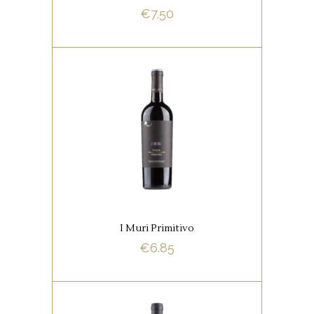
€
7.50
BUY NOW
,
ITALIAANSE FAVORIETEN
RODE WIJNEN
Deze wijn heeft een volle body
met zachte tannines. In de
smaak tonen van kersen,
bessen, bramen en kruiden.
I Muri Primitivo
€
6.85
BUY NOW