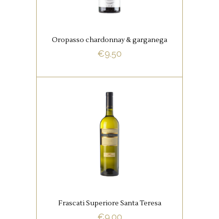
schaalvruchten, wit vlees en
gerijpte kazen.
Oropasso chardonnay & garganega
€
9.50
BUY NOW
,
ITALIAANSE FAVORIETEN
WITTE WIJNEN
De kleur is fonkelend strogeel.
De geur heeft verleidelijk fruit
van abrikozen en kruisbessen.
De smaak is mooi droog, met
heerlijke aroma’s van fruit,
Frascati Superiore Santa Teresa
bloemen en tuinkruiden. De
€
9.00