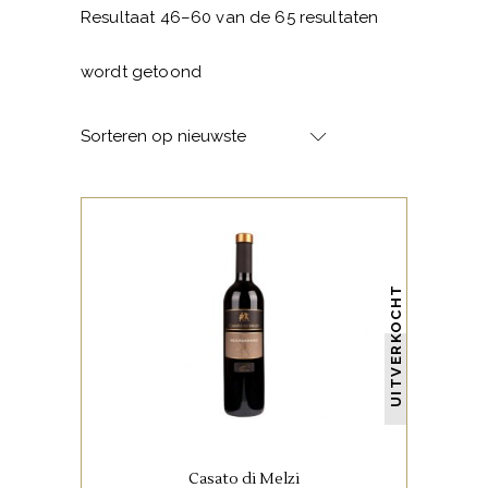
Resultaat 46–60 van de 65 resultaten
Gesorteerd
wordt getoond
op
Sorteren op nieuwste
nieuwste
,
ITALIAANSE FAVORIETEN
RODE WIJNEN
UITVERKOCHT
Negroamaro – Puglia – Italia,
donker van kleur.Donker van
kleur, bramen, kersen, vanille en
thijm. Gerijpt, zwoel, veel sap.
Casato di Melzi