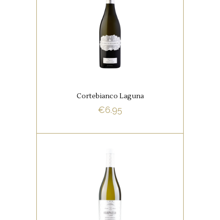
WITTE WIJNEN
Een fleurige uitgebalanceerde
blend van de klassieke
Siciliaanse Grillo, Chardonnay
en Grecanico.
Cortebianco Laguna
€
6.95
BUY NOW
,
ITALIAANSE FAVORIETEN
WITTE WIJNEN
Deze wijn is heerlijk bij pasta,
risotto, soep, vis,