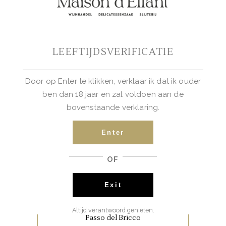
van klein rood en zwart fruit,
specerijen en tijm. De aanzet is
vol, gevolgd door een lange,
zwoele afdronk.
Masseria Pietrosa Negroamaro
LEEFTIJDSVERIFICATIE
€
7.50
BUY NOW
Door op Enter te klikken, verklaar ik dat ik ouder
ben dan 18 jaar en zal voldoen aan de
bovenstaande verklaring.
,
ITALIAANSE FAVORIETEN
RODE WIJNEN
Enter
In de neus een intens bouquet,
OF
met geuren van viooltjes en
primula, die doen denken aan
Exit
de lente.
Altijd verantwoord genieten.
Passo del Bricco