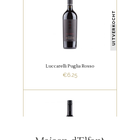
,
ITALIAANSE FAVORIETEN
RODE WIJNEN
UITVERKOCHT
Een heerlijke wijn met een volle
body, zachte tannine en goed
in balans.
Luccarelli Puglia Rosso
€
6.25
BUY NOW
,
ITALIAANSE FAVORIETEN
RODE WIJNEN
De wijn heeft een intens aroma