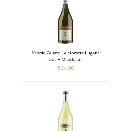
WITTE WIJNEN
Het is een zeer gebalanceerde
wijn met een aangenaam en fris
boeket, met een intro van
bloemensensaties.
Valerio Zenato Le Morette Lugana
Doc – Mandolara
€
14.00
BUY NOW
,
ITALIAANSE FAVORIETEN
WITTE WIJNEN
De wijn heeft een heerlijk
expressief aromatisch karakter,