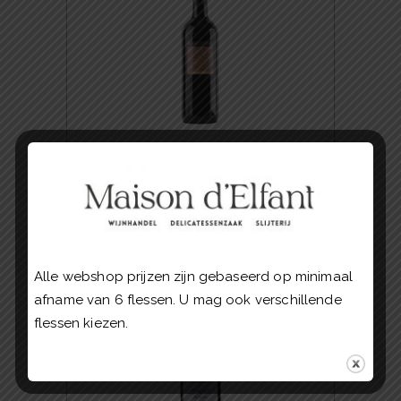
RODE WIJNEN
De wijn heeft een intens aroma
van klein rood en zwart fruit,
specerijen en tijm. De aanzet is
vol, gevolgd door een lange,
zwoele afdronk.
Masseria Pietrosa Negroamaro
€
7.50
BUY NOW
Alle webshop prijzen zijn gebaseerd op minimaal
,
ITALIAANSE FAVORIETEN
afname van 6 flessen. U mag ook verschillende
RODE WIJNEN
flessen kiezen.
In de neus een intens bouquet,
met geuren van viooltjes en