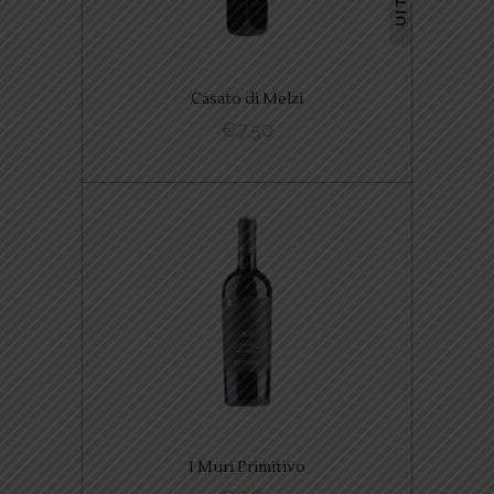
kleur, bramen, kersen, vanille en
thijm. Gerijpt, zwoel, veel sap.
Casato di Melzi
€
7.50
BUY NOW
,
ITALIAANSE FAVORIETEN
RODE WIJNEN
Deze wijn heeft een volle body
met zachte tannines. In de
smaak tonen van kersen,
bessen, bramen en kruiden.
I Muri Primitivo