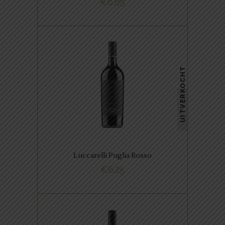
€
6.85
BUY NOW
,
ITALIAANSE FAVORIETEN
RODE WIJNEN
UITVERKOCHT
Een heerlijke wijn met een volle
body, zachte tannine en goed
in balans.
Luccarelli Puglia Rosso
€
6.25
BUY NOW
,
ITALIAANSE FAVORIETEN