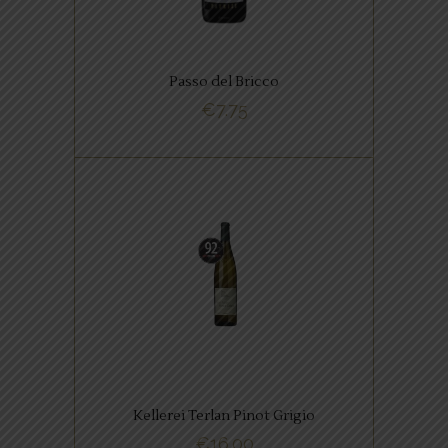
primula, die doen denken aan
de lente.
Passo del Bricco
€
7.75
BUY NOW
,
ITALIAANSE FAVORIETEN
WITTE WIJNEN
Hoge kwaliteit. Niet van dat wit
met van die knikkende knieën
en zo’n rubberen ruggengraat.
Kellerei Terlan Pinot Grigio
€
16.00