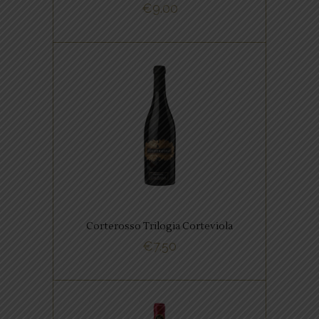
€
9.00
BUY NOW
,
ITALIAANSE FAVORIETEN
RODE WIJNEN
Onze all time favourite!
Liefhebbers van een klassiek
glas Italiaans kunnen met deze
wijn betaalbaar hun hart
ophalen.
Corterosso Trilogia Corteviola
€
7.50
BUY NOW
,
ITALIAANSE FAVORIETEN