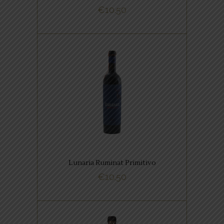
€
10.50
BUY NOW
,
ITALIAANSE FAVORIETEN
RODE WIJNEN
Lunaria Ruminat Primitivo is een
rijke wijn met veel rijp zwart fruit
in geur en smaak met een fraai
zacht zuurtje naast het rijke
fruit.
Lunaria Ruminat Primitivo
€
10.50
BUY NOW