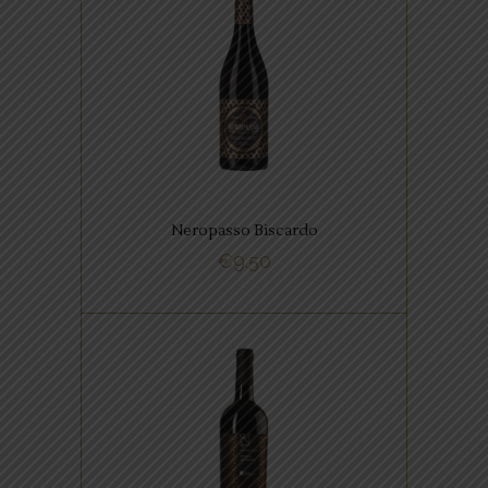
,
ITALIAANSE FAVORIETEN
RODE WIJNEN
Deze wijn heeft een intens
robijnrode kleur. In het bouquet
kruidig ​​met hints van kersen,
zwarte kersen en pruimen
compote.
Neropasso Biscardo
€
9.50
BUY NOW
ITALIAANSE FAVORIETEN
Het is een elegante
donkerrode volle wijn met