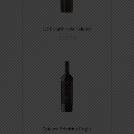
intens aroma van rijpe pruimen
en kersenjam.
125 Primitivo del Salento
BUY NOW
€
10.00
,
ITALIAANSE FAVORIETEN
RODE WIJNEN
Geniet van de Epicuro Primitivo
Puglia, een krachtige en rijke
primitivo van hoog niveau.
Epicuro Primitivo Puglia