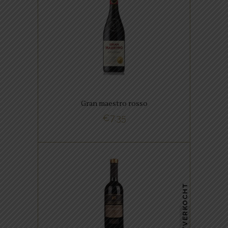
RODE WIJNEN
Deze Gran Maestro is gemaakt
van Sangiovese en Primitivo
druiven. De druiven komen uit
Salento in de regio Puglia.
Gran maestro rosso
€
7.35
BUY NOW
,
ITALIAANSE FAVORIETEN
RODE WIJNEN
UITVERKOCHT
Negroamaro – Puglia – Italia,
donker van kleur.Donker van