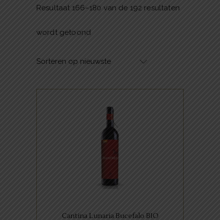
Resultaat 166–180 van de 192 resultaten
Gesorteerd
wordt getoond
op
Sorteren op nieuwste
nieuwste
,
ITALIAANSE FAVORIETEN
RODE WIJNEN
Deze Bucefalo Montepulciano
heeft zowel in de geur als in de
smaak de kenmerken van
zwarte bessen en amandelen.
Cantina Lunaria Bucefalo BIO