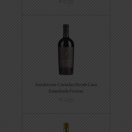
€
6.95
specerijen.
BUY NOW
,
PORTUGESE FAVORIETEN
RODE WIJNEN
Een meesterwerk van Casa
Ermelinda Freitas gemaakt van
90% Castelao en 10% Shiraz
druiven.
Sandstone Castelao/Syrah Casa
Ermelinda Freitas
€
7.95
BUY NOW
,
SPAANSE FAVORIETEN