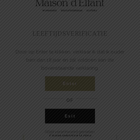
smaakvol met een
gebalanceerd zuurtje. Donker
fruit met hints van specerijen,
blauwe bes en rijpe kersen.
Lapis Luna Cabernet Sauvignon
LEEFTIJDSVERIFICATIE
Zijdezacht en soepel.
€
19.50
BUY NOW
Door op Enter te klikken, verklaar ik dat ik ouder
ben dan 18 jaar en zal voldoen aan de
bovenstaande verklaring.
,
ITALIAANSE FAVORIETEN
RODE WIJNEN
Enter
De Firina Barbera d’Asti heeft
OF
een heldere intense robijnrode
kleur met een elegant en
Exit
geconcentreerd bouquet. De
smaak is fris, vol maar
Altijd verantwoord genieten.
Firina Barbera d’Asti
gestructureerd en elegant met